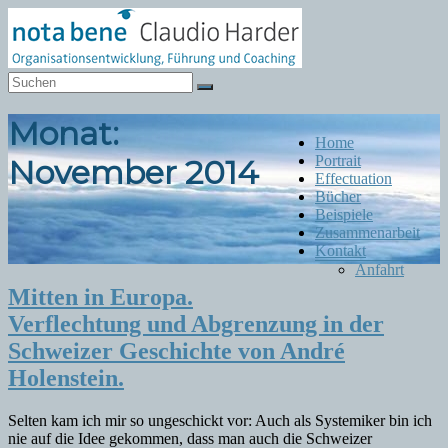
Zum
Inhalt
springen
Notabene
Organisationsentwicklung
Monat:
Menü
Home
Portrait
November 2014
Effectuation
Bücher
Beispiele
Zusammenarbeit
Kontakt
Anfahrt
Mitten in Europa.
Verflechtung und Abgrenzung in der
Schweizer Geschichte von André
Holenstein.
Selten kam ich mir so ungeschickt vor: Auch als Systemiker bin ich
nie auf die Idee gekommen, dass man auch die Schweizer