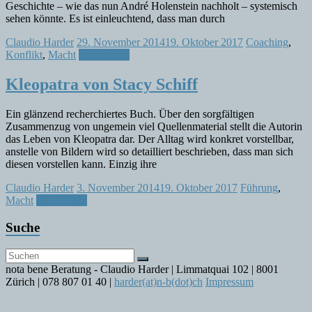
Geschichte – wie das nun André Holenstein nachholt – systemisch
sehen könnte. Es ist einleuchtend, dass man durch
Claudio Harder
29. November 2014
19. Oktober 2017
Coaching
,
Konflikt
,
Macht
Weiterlesen
Kleopatra von Stacy Schiff
Ein glänzend recherchiertes Buch. Über den sorgfältigen
Zusammenzug von ungemein viel Quellenmaterial stellt die Autorin
das Leben von Kleopatra dar. Der Alltag wird konkret vorstellbar,
anstelle von Bildern wird so detailliert beschrieben, dass man sich
diesen vorstellen kann. Einzig ihre
Claudio Harder
3. November 2014
19. Oktober 2017
Führung
,
Macht
Weiterlesen
Suche
nota bene Beratung - Claudio Harder | Limmatquai 102 | 8001
Zürich | 078 807 01 40 |
harder(at)n-b(dot)ch
Impressum