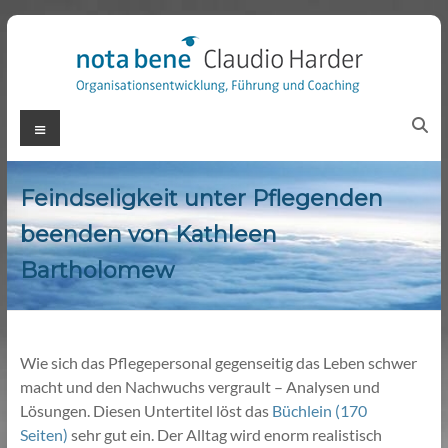
Zum
Inhalt
springen
Menü
Notabene
Organisationsentwicklung
Feindseligkeit unter Pflegenden
beenden von Kathleen
Bartholomew
Wie sich das Pflegepersonal gegenseitig das Leben schwer
macht und den Nachwuchs vergrault – Analysen und
Lösungen. Diesen Untertitel löst das
Büchlein (170
Seiten)
sehr gut ein. Der Alltag wird enorm realistisch