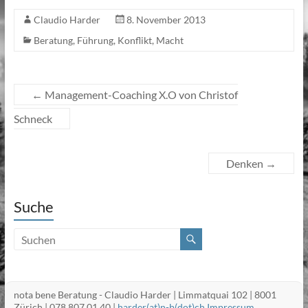
Claudio Harder
8. November 2013
Beratung
,
Führung
,
Konflikt
,
Macht
←
Management-Coaching X.O von Christof
Schneck
Denken
→
Suche
nota bene Beratung - Claudio Harder | Limmatquai 102 | 8001
Zürich | 078 807 01 40 |
harder(at)n-b(dot)ch
Impressum