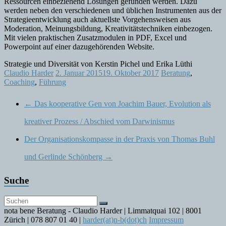
Ressourcen einbeziehend Lösungen gefunden werden. Dazu
werden neben den verschiedenen und üblichen Instrumenten aus der
Strategieentwicklung auch aktuellste Vorgehensweisen aus
Moderation, Meinungsbildung, Kreativitätstechniken einbezogen.
Mit vielen praktischen Zusatzmodulen in PDF, Excel und
Powerpoint auf einer dazugehörenden Website.
Strategie und Diversität von Kerstin Pichel und Erika Lüthi
Claudio Harder
2. Januar 2015
19. Oktober 2017
Beratung
,
Coaching
,
Führung
←
Das kooperative Gen von Joachim Bauer, Evolution als
kreativer Prozess / Abschied vom Darwinismus
Der Organisationskompasse in der Praxis von Thomas Buhl
und Gerlinde Schönberg
→
Suche
nota bene Beratung - Claudio Harder | Limmatquai 102 | 8001
Zürich | 078 807 01 40 |
harder(at)n-b(dot)ch
Impressum