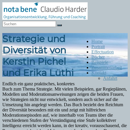
Zum
Inhalt
springen
Notabene
Organisationsentwicklung
Strategie und
Menü
Home
Portrait
Diversität von
Effectuation
Bücher
Kerstin Pichel
Beispiele
Zusammenarbeit
und Erika Lüthi
Kontakt
Anfahrt
Endlich ein ganz praktisches, konkretes
Buch zum Thema Strategie. Mit vielen Beispielen, gar Regieplänen,
Modellen und Moderationsanweisungen zeigen die beiden Frauen,
wie Strategien nicht nur entwickelt, sondern auch sicher auf die
Umsetzung hin angelegt werden. Das Buch bezieht den Reichtum
der Diversität besonders mit ein und zeigt mit hilfreichen
Moderationsepisoden auf, wie innerhalb von Teams über die
verschiedenen Stufen der Verständigung eine Stufe kollektiver
Intelligenz erreicht werden kann, in der kreativ, vorausschauend, die