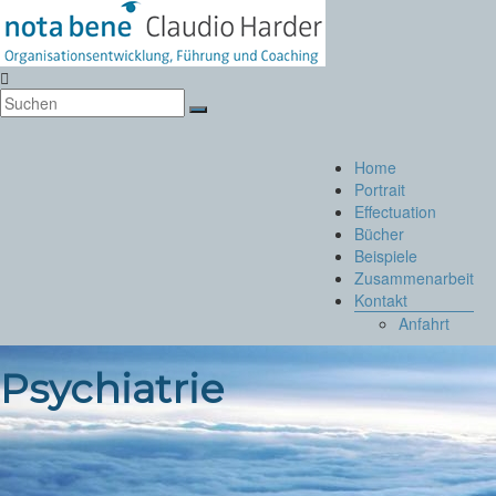
Zum
Inhalt
springen
Notabene
Organisationsentwicklung
Menü
Home
Portrait
Effectuation
Bücher
Beispiele
Zusammenarbeit
Kontakt
Anfahrt
Psychiatrie