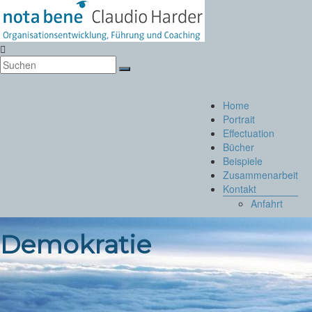
Zum
Inhalt
springen
Notabene
Organisationsentwicklung
Menü
Home
Portrait
Effectuation
Bücher
Beispiele
Zusammenarbeit
Kontakt
Anfahrt
Demokratie