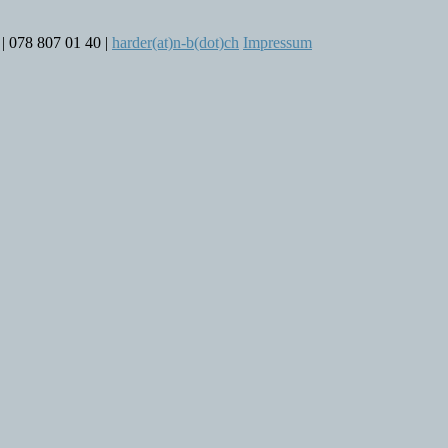
 | 078 807 01 40 |
harder(at)n-b(dot)ch
Impressum