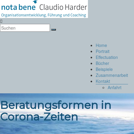
Zum
Inhalt
springen
Notabene
Organisationsentwicklung
Menü
Home
Portrait
Effectuation
Bücher
Beispiele
Zusammenarbeit
Kontakt
Anfahrt
Beratungsformen in
Corona-Zeiten