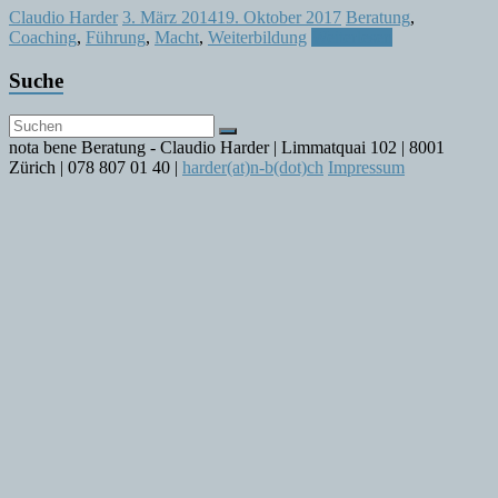
Claudio Harder
3. März 2014
19. Oktober 2017
Beratung
,
Coaching
,
Führung
,
Macht
,
Weiterbildung
Weiterlesen
Suche
nota bene Beratung - Claudio Harder | Limmatquai 102 | 8001
Zürich | 078 807 01 40 |
harder(at)n-b(dot)ch
Impressum