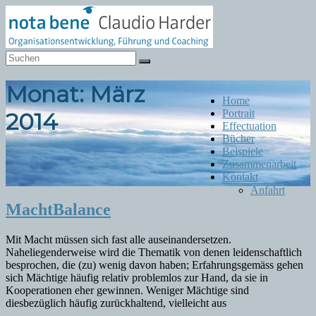
Zum
Inhalt
springen
Notabene
Organisationsentwicklung
Monat:
März
Menü
Home
Portrait
2014
Effectuation
Bücher
Beispiele
Zusammenarbeit
Kontakt
Anfahrt
MachtBalance
Mit Macht müssen sich fast alle auseinandersetzen.
Naheliegenderweise wird die Thematik von denen leidenschaftlich
besprochen, die (zu) wenig davon haben; Erfahrungsgemäss gehen
sich Mächtige häufig relativ problemlos zur Hand, da sie in
Kooperationen eher gewinnen. Weniger Mächtige sind
diesbezüglich häufig zurückhaltend, vielleicht aus