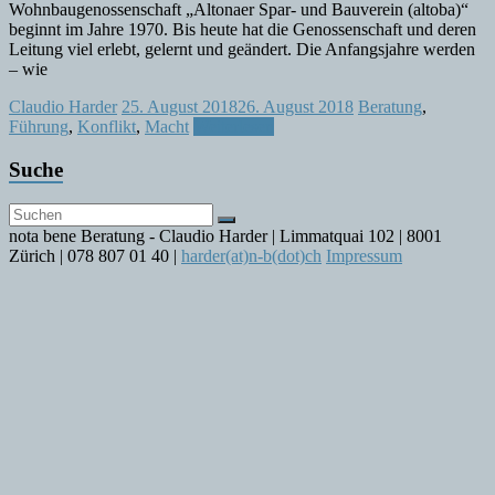
Wohnbaugenossenschaft „Altonaer Spar- und Bauverein (altoba)“
beginnt im Jahre 1970. Bis heute hat die Genossenschaft und deren
Leitung viel erlebt, gelernt und geändert. Die Anfangsjahre werden
– wie
Claudio Harder
25. August 2018
26. August 2018
Beratung
,
Führung
,
Konflikt
,
Macht
Weiterlesen
Suche
nota bene Beratung - Claudio Harder | Limmatquai 102 | 8001
Zürich | 078 807 01 40 |
harder(at)n-b(dot)ch
Impressum