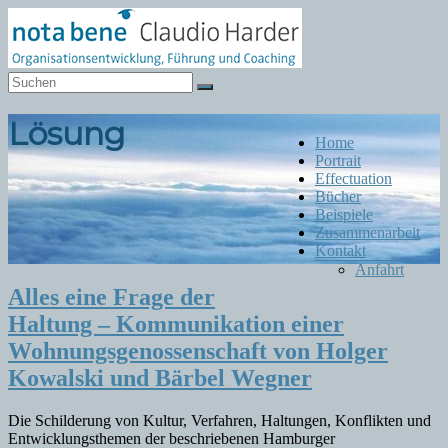
Zum
Inhalt
springen
Notabene
Organisationsentwicklung
Lösung
Menü
Home
Portrait
Effectuation
Bücher
Beispiele
Zusammenarbeit
Kontakt
Anfahrt
Alles eine Frage der
Haltung – Kommunikation einer
Wohnungsgenossenschaft von Holger
Kowalski und Bärbel Wegner
Die Schilderung von Kultur, Verfahren, Haltungen, Konflikten und
Entwicklungsthemen der beschriebenen Hamburger