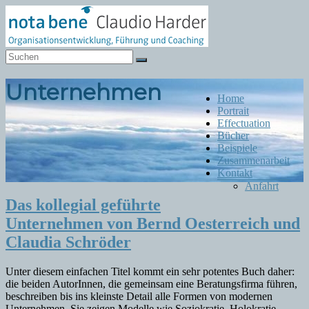
Zum
Inhalt
springen
Notabene
Organisationsentwicklung
Unternehmen
Menü
Home
Portrait
Effectuation
Bücher
Beispiele
Zusammenarbeit
Kontakt
Anfahrt
Das kollegial geführte
Unternehmen von Bernd Oesterreich und
Claudia Schröder
Unter diesem einfachen Titel kommt ein sehr potentes Buch daher:
die beiden AutorInnen, die gemeinsam eine Beratungsfirma führen,
beschreiben bis ins kleinste Detail alle Formen von modernen
Unternehmen. Sie zeigen Modelle wie Soziokratie, Holokratie,